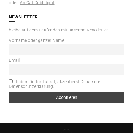
oder:
An Cat Dubh light
NEWSLETTER
bleibe auf dem Laufenden mit unserem Newsletter.
Vorname oder ganzer Name
Email
Indem Du fortfährst, akzeptierst Du unsere
Datenschutzerklärung.