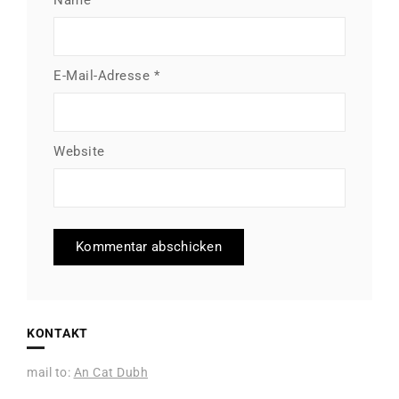
Name
*
E-Mail-Adresse
*
Website
KONTAKT
mail to:
An Cat Dubh