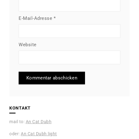
E-Mail-Adresse
*
Website
KONTAKT
mail to:
An Cat Dubh
oder:
An Cat Dubh light