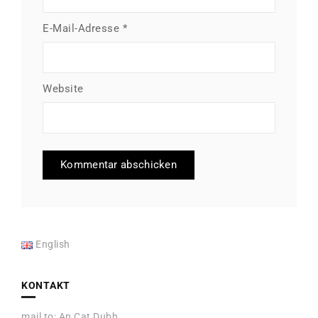
E-Mail-Adresse
*
Website
English
KONTAKT
mail to:
An Cat Dubh