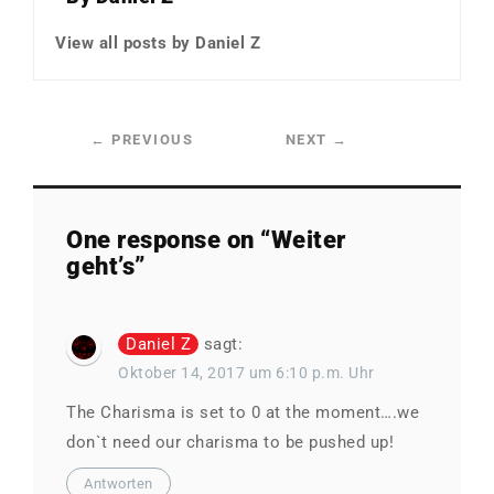
View all posts by Daniel Z
←
PREVIOUS
NEXT
→
One response on “
Weiter
geht’s
”
Daniel Z
sagt:
Oktober 14, 2017 um 6:10 p.m. Uhr
The Charisma is set to 0 at the moment….we
don`t need our charisma to be pushed up!
Antworten